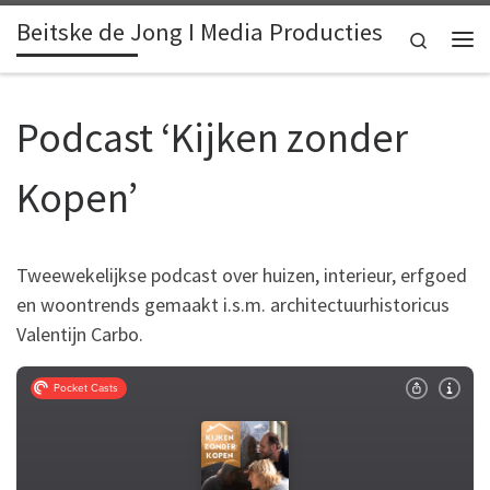
Beitske de Jong I Media Producties
Skip to content
Search
Me
Podcast ‘Kijken zonder
Kopen’
Tweewekelijkse podcast over huizen, interieur, erfgoed
en woontrends gemaakt i.s.m. architectuurhistoricus
Valentijn Carbo.