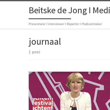
Skip to content
Beitske de Jong I Med
Presentator I Interviewer I Reporter I Podcastmaker
journaal
1 post
Augustus 2014 presenteerde ik tien
Grachtenfestivaljournaals (semi-live), die werden
uitgezonden op SaltoTV. In elk journaal interviewde ik
twee gasten, veelal jonge musici.