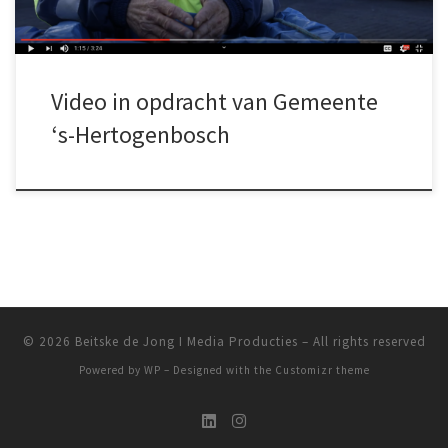
Video in opdracht van Gemeente
‘s-Hertogenbosch
© 2026
Beitske de Jong I Media Producties
– All rights reserved
Powered by
WP
– Designed with the
Customizr theme