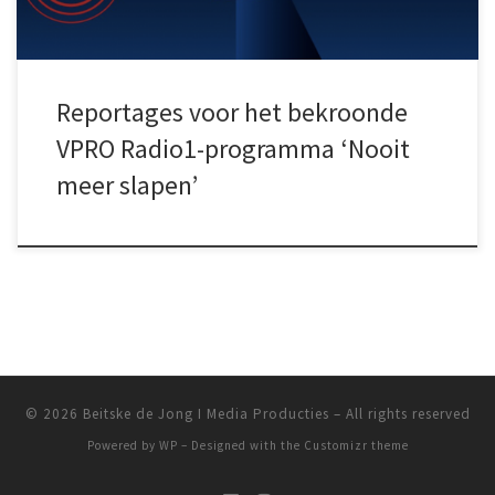
Reportages voor het bekroonde
VPRO Radio1-programma ‘Nooit
meer slapen’
© 2026
Beitske de Jong I Media Producties
– All rights reserved
Powered by
WP
– Designed with the
Customizr theme