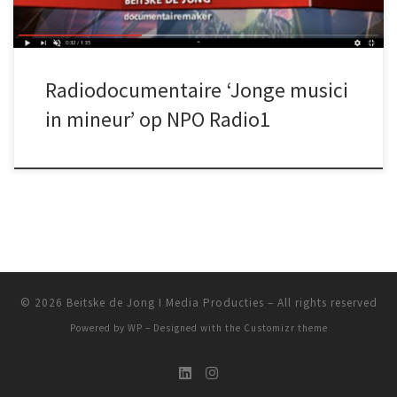
Radiodocumentaire ‘Jonge musici
in mineur’ op NPO Radio1
© 2026
Beitske de Jong I Media Producties
– All rights reserved
Powered by
WP
– Designed with the
Customizr theme