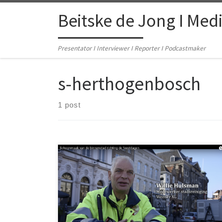
Skip to content
Beitske de Jong I Med
Presentator I Interviewer I Reporter I Podcastmaker
s-herthogenbosch
1 post
In opdracht van Gemeente ‘s-Hertogenbosch maakte
ik samen met cameraman/editor Jef Monté deze
video, waarin de schoonmakers van de stad vertellen
over hun passie voor het werk.