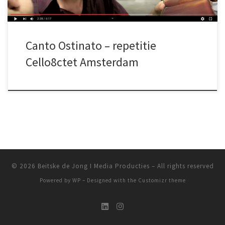
Canto Ostinato – repetitie
Cello8ctet Amsterdam
© 2026
Beitske de Jong I Media Producties
– All rights reserved
Powered by
WP
– Designed with the
Customizr theme