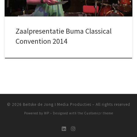
Zaalpresentatie Buma Classical
Convention 2014
© 2026
Beitske de Jong I Media Producties
– All rights reserved
Powered by
WP
– Designed with the
Customizr theme