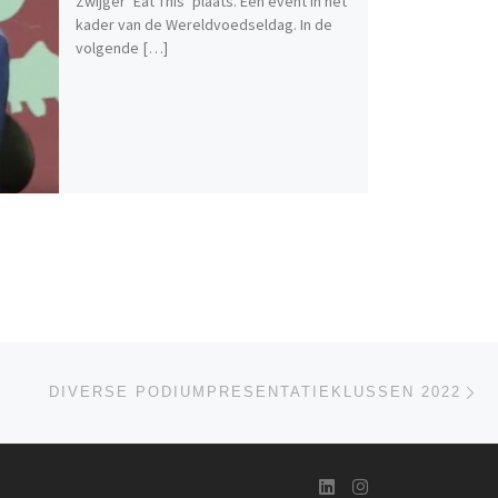
Zwijger ‘Eat This’ plaats. Een event in het
kader van de Wereldvoedseldag. In de
volgende […]
Ne
DIVERSE PODIUMPRESENTATIEKLUSSEN 2022