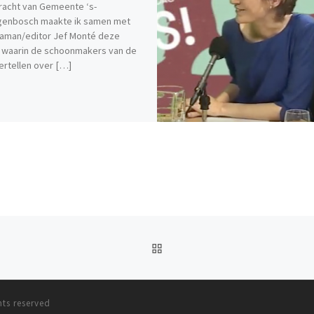
racht van Gemeente ‘s-
genbosch maakte ik samen met
aman/editor Jef Monté deze
 waarin de schoonmakers van de
ertellen over […]
BACK TO POST LIST
hts reserved