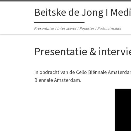
Skip to content
Beitske de Jong I Med
Presentator I Interviewer I Reporter I Podcastmaker
Presentatie & interv
In opdracht van de Cello Biënnale Amsterda
Biennale Amsterdam.