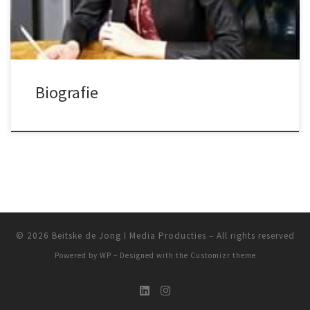
propedeuse […]
Biografie
© 2026
Beitske de Jong I Media Producties
– All rights reserved
Powered by
WP
– Designed with the
Customizr theme