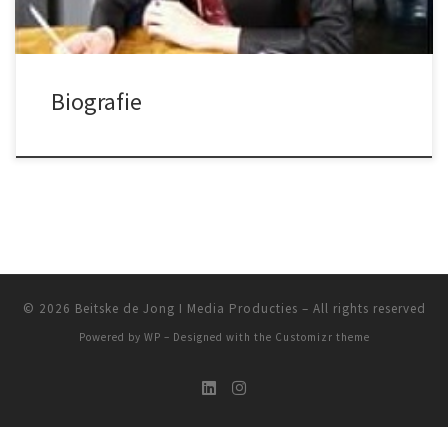
Biografie
© 2026
Beitske de Jong I Media Producties
– All rights reserved
Powered by
WP
– Designed with the
Customizr theme