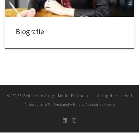
Biografie
© 2026
Beitske de Jong I Media Producties
– All rights reserved
Powered by
WP
– Designed with the
Customizr theme