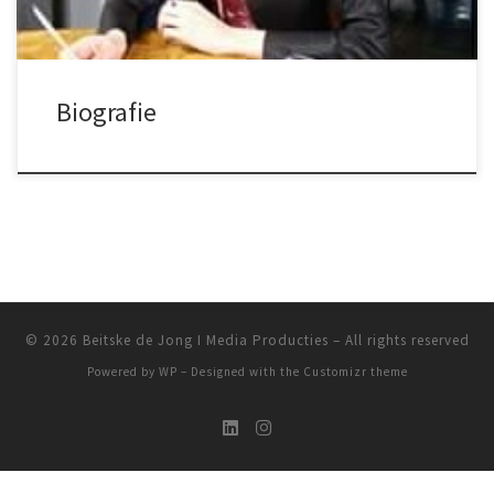
Biografie
© 2026
Beitske de Jong I Media Producties
– All rights reserved
Powered by
WP
– Designed with the
Customizr theme