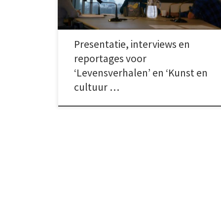
op Vrijdag’ maakte ik enkele reportages van culturele
gebeurtenissen in en om Amsterdam. Twee
voorbeelden: 22-07-11 Stomp – De […]
Presentatie, interviews en
reportages voor
‘Levensverhalen’ en ‘Kunst en
cultuur …