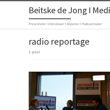
Skip to content
Beitske de Jong I Med
Presentator I Interviewer I Reporter I Podcastmaker
radio reportage
1 post
In de periode 2009-2016 presenteerde ik op
AmsterdamFM de programma’s ‘Kunst en cultuur op
Vrijdag’ en ‘Levensverhalen’. Om een beeld te geven:
een kleine compilatie:
[audio:http://www.beitskedejong.nl/wp-
content/uploads/2011/12/Demo2012.mp3|titles=live-
interviews-AmsterdamFM] Ook voor ‘Kunst en Cultuur